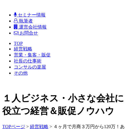
セミナー情報
執筆者
運営会社情報
お問合せ
TOP
経営戦略
営業・集客・販促
社長の仕事術
コンサルの楽屋
その他
１人ビジネス・小さな会社に
役立つ経営＆販促ノウハウ
TOPページ
>
経営戦略
>
４ヶ月で月商３万円から120万！あ