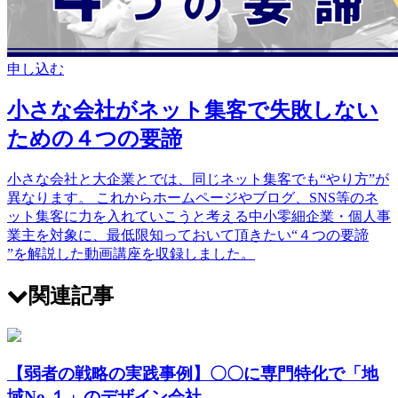
申し込む
小さな会社がネット集客で失敗しない
ための４つの要諦
小さな会社と大企業とでは、同じネット集客でも“やり方”が
異なります。 これからホームページやブログ、SNS等のネ
ット集客に力を入れていこうと考える中小零細企業・個人事
業主を対象に、最低限知っておいて頂きたい“４つの要諦
”を解説した動画講座を収録しました。
関連記事
【弱者の戦略の実践事例】〇〇に専門特化で「地
域No.１」のデザイン会社