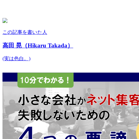
この記事を書いた人
高田 晃（Hikaru Takada）
(実は色白。)