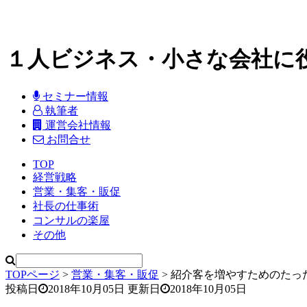
１人ビジネス・小さな会社に
セミナー情報
執筆者
運営会社情報
お問合せ
TOP
経営戦略
営業・集客・販促
社長の仕事術
コンサルの楽屋
その他
TOPページ
>
営業・集客・販促
>
紹介客を増やすためのたっ
投稿日
2018年10月05日
更新日
2018年10月05日