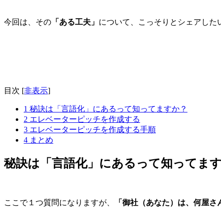
今回は、その
「ある工夫」
について、こっそりとシェアした
目次
[
非表示
]
1
秘訣は「言語化」にあるって知ってますか？
2
エレベーターピッチを作成する
3
エレベーターピッチを作成する手順
4
まとめ
秘訣は「言語化」にあるって知ってま
ここで１つ質問になりますが、
「御社（あなた）は、何屋さ