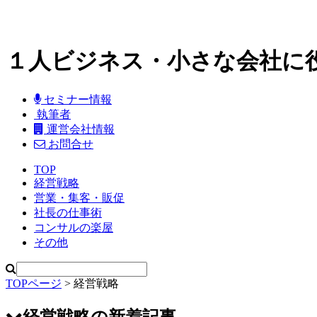
１人ビジネス・小さな会社に
セミナー情報
執筆者
運営会社情報
お問合せ
TOP
経営戦略
営業・集客・販促
社長の仕事術
コンサルの楽屋
その他
TOPページ
>
経営戦略
経営戦略の新着記事